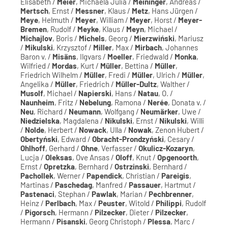
Elisabeth /
Meier
, Michaela Julia /
Meininger
, Andreas /
Mertsch
, Ernst /
Messner
, Klaus /
Metz
, Hans Jürgen /
Meye
, Helmuth /
Meyer
, William /
Meyer
, Horst /
Meyer-
Bremen
, Rudolf /
Meyke
, Klaus /
Meyn
, Michael /
Michajlov
, Boris /
Michels
, Georg /
Mierzwiński
, Mariusz
/
Mikulski
, Krzysztof /
Miller
, Max /
Mirbach
, Johannes
Baron v. /
Misäns
, Ilgvars /
Moeller
, Friedwald /
Monka
,
Wilfried /
Mordas
, Kurt /
Müller
, Bettina /
Müller
,
Friedrich Wilhelm /
Müller
, Fredi /
Müller
, Ulrich /
Müller
,
Angelika /
Müller
, Friedrich /
Müller-Dultz
, Walther /
Musolf
, Michael /
Napierski
, Hans /
Natau
, O. /
Naunheim
, Fritz /
Nebelung
, Ramona /
Nerée
, Donata v. /
Neu
, Richard /
Neumann
, Wolfgang /
Neumärker
, Uwe /
Niedzielska
, Magdalena /
Nikulski
, Ernst /
Nikulski
, Willi
/
Nolde
, Herbert /
Nowack
, Ulla /
Nowak
, Zenon Hubert /
Obertyński
, Edward /
Obracht-Prondzyński
, Cesary /
Ohlhoff
, Gerhard /
Ohne
, Verfasser /
Okulicz-Kozaryn
,
Lucja /
Oleksas
, Ove Ansas /
Oloff
, Knut /
Opgenoorth
,
Ernst /
Opretzka
, Bernhard /
Ostrzinski
, Bernhard /
Pachollek
, Werner /
Papendick
, Christian /
Pareigis
,
Martinas /
Paschedag
, Manfred /
Passauer
, Hartmut /
Pastenaci
, Stephan /
Pawlak
, Marian /
Pechbrenner
,
Heinz /
Perlbach
, Max /
Peuster
, Witold /
Philippi
, Rudolf
/
Pigorsch
, Hermann /
Pilzecker
, Dieter /
Pilzecker
,
Hermann /
Pisanski
, Georg Christoph /
Plessa
, Marc /