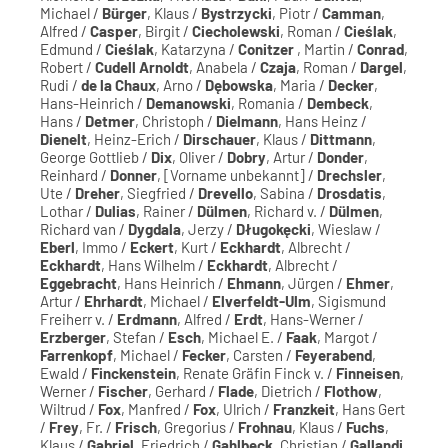
Michael /
Bürger
, Klaus /
Bystrzycki
, Piotr /
Camman
,
Alfred /
Casper
, Birgit /
Ciecholewski
, Roman /
Cieślak
,
Edmund /
Cieślak
, Katarzyna /
Conitzer
, Martin /
Conrad
,
Robert /
Cudell Arnoldt
, Anabela /
Czaja
, Roman /
Dargel
,
Rudi /
de la Chaux
, Arno /
Dębowska
, Maria /
Decker
,
Hans-Heinrich /
Demanowski
, Romania /
Dembeck
,
Hans /
Detmer
, Christoph /
Dielmann
, Hans Heinz /
Dienelt
, Heinz-Erich /
Dirschauer
, Klaus /
Dittmann
,
George Gottlieb /
Dix
, Oliver /
Dobry
, Artur /
Donder
,
Reinhard /
Donner
, [Vorname unbekannt] /
Drechsler
,
Ute /
Dreher
, Siegfried /
Drevello
, Sabina /
Drosdatis
,
Lothar /
Dulias
, Rainer /
Dülmen
, Richard v. /
Dülmen
,
Richard van /
Dygdala
, Jerzy /
Długokęcki
, Wieslaw /
Eberl
, Immo /
Eckert
, Kurt /
Eckhardt
, Albrecht /
Eckhardt
, Hans Wilhelm /
Eckhardt
, Albrecht /
Eggebracht
, Hans Heinrich /
Ehmann
, Jürgen /
Ehmer
,
Artur /
Ehrhardt
, Michael /
Elverfeldt-Ulm
, Sigismund
Freiherr v. /
Erdmann
, Alfred /
Erdt
, Hans-Werner /
Erzberger
, Stefan /
Esch
, Michael E. /
Faak
, Margot /
Farrenkopf
, Michael /
Fecker
, Carsten /
Feyerabend
,
Ewald /
Finckenstein
, Renate Gräfin Finck v. /
Finneisen
,
Werner /
Fischer
, Gerhard /
Flade
, Dietrich /
Flothow
,
Wiltrud /
Fox
, Manfred /
Fox
, Ulrich /
Franzkeit
, Hans Gert
/
Frey
, Fr. /
Frisch
, Gregorius /
Frohnau
, Klaus /
Fuchs
,
Klaus /
Gabriel
, Friedrich /
Gahlbeck
, Christian /
Gallandi
,