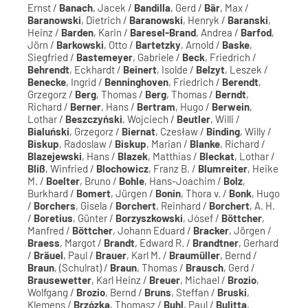
Ernst /
Banach
, Jacek /
Bandilla
, Gerd /
Bär
, Max /
Baranowski
, Dietrich /
Baranowski
, Henryk /
Baranski
,
Heinz /
Barden
, Karin /
Baresel-Brand
, Andrea /
Barfod
,
Jörn /
Barkowski
, Otto /
Bartetzky
, Arnold /
Baske
,
Siegfried /
Bastemeyer
, Gabriele /
Beck
, Friedrich /
Behrendt
, Eckhardt /
Beinert
, Isolde /
Belzyt
, Leszek /
Benecke
, Ingrid /
Benninghoven
, Friedrich /
Berendt
,
Grzegorz /
Berg
, Thomas /
Berg
, Thomas /
Berndt
,
Richard /
Berner
, Hans /
Bertram
, Hugo /
Berwein
,
Lothar /
Beszczyński
, Wojciech /
Beutler
, Willi /
Bialuński
, Grzegorz /
Biernat
, Czesław /
Binding
, Willy /
Biskup
, Radoslaw /
Biskup
, Marian /
Blanke
, Richard /
Blazejewski
, Hans /
Blazek
, Matthias /
Bleckat
, Lothar /
Bliß
, Winfried /
Blochowicz
, Franz B. /
Blumreiter
, Heike
M. /
Boelter
, Bruno /
Bohle
, Hans-Joachim /
Bolz
,
Burkhard /
Bomert
, Jürgen /
Bonin
, Thora v. /
Bonk
, Hugo
/
Borchers
, Gisela /
Borchert
, Reinhard /
Borchert
, A. H.
/
Boretius
, Günter /
Borzyszkowski
, Jósef /
Böttcher
,
Manfred /
Böttcher
, Johann Eduard /
Bracker
, Jörgen /
Braess
, Margot /
Brandt
, Edward R. /
Brandtner
, Gerhard
/
Bräuel
, Paul /
Brauer
, Karl M. /
Braumüller
, Bernd /
Braun
, (Schulrat) /
Braun
, Thomas /
Brausch
, Gerd /
Brausewetter
, Karl Heinz /
Breuer
, Michael /
Brozio
,
Wolfgang /
Brozio
, Bernd /
Bruns
, Steffan /
Bruski
,
Klemens /
Brzózka
, Thomasz /
Buhl
, Paul /
Bulitta
,