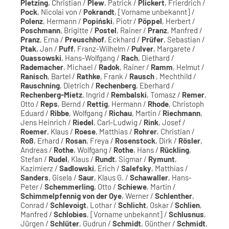
Pletzing
, Christian /
Plew
, Patrick /
Plickert
, Frierdrich /
Pock
, Nicolai von /
Pokrandt
, [Vorname unbekannt] /
Polenz
, Hermann /
Popiński
, Piotr /
Pöppel
, Herbert /
Poschmann
, Brigitte /
Postel
, Rainer /
Pranz
, Manfred /
Pranz
, Erna /
Preuschhof
, Eckhard /
Prüfer
, Sebastian /
Ptak
, Jan /
Puff
, Franz-Wilhelm /
Pulver
, Margarete /
Quassowski
, Hans-Wolfgang /
Rach
, Diethard /
Rademacher
, Michael /
Radok
, Rainer /
Ramm
, Helmut /
Ranisch
, Bartel /
Rathke
, Frank /
Rausch
, Mechthild /
Rauschning
, Dietrich /
Rechenberg
, Eberhard /
Rechenberg-Mietz
, Ingrid /
Rembalski
, Tomasz /
Remer
,
Otto /
Reps
, Bernd /
Rettig
, Hermann /
Rhode
, Christoph
Eduard /
Ribbe
, Wolfgang /
Richau
, Martin /
Riechmann
,
Jens Heinrich /
Riedel
, Carl-Ludwig /
Rink
, Josef /
Roemer
, Klaus /
Roese
, Matthias /
Rohrer
, Christian /
Roß
, Erhard /
Rosan
, Freya /
Rosenstock
, Dirk /
Rösler
,
Andreas /
Rothe
, Wolfgang /
Rothe
, Hans /
Rückling
,
Stefan /
Rudel
, Klaus /
Rundt
, Sigmar /
Rymunt
,
Kazimierz /
Sadlowski
, Erich /
Salefsky
, Matthias /
Sanders
, Gisela /
Saur
, Klaus G. /
Schawaller
, Hans-
Peter /
Schemmerling
, Otto /
Schiewe
, Martin /
Schimmelpfennig von der Oye
, Werner /
Schlenther
,
Conrad /
Schlevoigt
, Lothar /
Schlicht
, Oskar /
Schlien
,
Manfred /
Schlobies
, [Vorname unbekannt] /
Schlusnus
,
Jürgen /
Schlüter
, Gudrun /
Schmidt
, Günther /
Schmidt
,