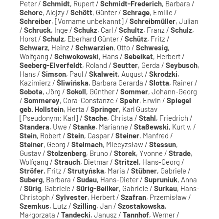
Peter /
Schmidt
, Rupert /
Schmidt-Frederich
, Barbara /
Schorc
, Alojzy /
Schött
, Günter /
Schrage
, Emilie /
Schreiber
, [Vorname unbekannt] /
Schreibmüller
, Julian
/
Schruck
, Inge /
Schukz
, Carl /
Schultz
, Franz /
Schulz
,
Horst /
Schulz
, Eberhard Günter /
Schütz
, Fritz /
Schwarz
, Heinz /
Schwarzien
, Otto /
Schwesig
,
Wolfgang /
Schwokowski
, Hans /
Sebeikat
, Herbert /
Seeberg-Elverfeldt
, Roland /
Seutter
, Gerda /
Seybusch
,
Hans /
Simson
, Paul /
Skalweit
, August /
Skrodzki
,
Kazimierz /
Śliwińska
, Barbara Gerarda /
Slotta
, Rainer /
Sobota
, Jörg /
Sokoll
, Günther /
Sommer
, Johann-Georg
/
Sommerey
, Cora-Constanze /
Spehr
, Erwin /
Spiegel
geb. Hollstein
, Herta /
Springer
, Karl Gustav
[Pseudonym: Karl] /
Stache
, Christa /
Stahl
, Friedrich /
Standera
, Uwe /
Stanke
, Marianne /
Staßewski
, Kurt v. /
Stein
, Robert /
Stein
, Caspar /
Steiner
, Manfred /
Steiner
, Georg /
Stelmach
, Miecyzsław /
Stessun
,
Gustav /
Stolzenberg
, Bruno /
Storek
, Yvonne /
Strade
,
Wolfgang /
Strauch
, Dietmar /
Stritzel
, Hans-Georg /
Ströfer
, Fritz /
Strutyńska
, Maria /
Stübner
, Gabriele /
Suberg
, Barbara /
Sudau
, Hans-Dieter /
Supruniuk
, Anna
/
Sürig
, Gabriele /
Sürig-Beilker
, Gabriele /
Surkau
, Hans-
Christoph /
Sylvester
, Herbert /
Szafran
, Przemisław /
Szemkus
, Lutz /
Szilling
, Jan /
Szostakowska
,
Małgorzata /
Tandecki
, Janusz /
Tannhof
, Werner /