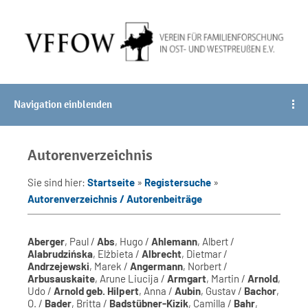
Navigation einblenden
Autorenverzeichnis
Sie sind hier:
Startseite
»
Registersuche
»
Autorenverzeichnis / Autorenbeiträge
Aberger
, Paul /
Abs
, Hugo /
Ahlemann
, Albert /
Alabrudzińska
, Elżbieta /
Albrecht
, Dietmar /
Andrzejewski
, Marek /
Angermann
, Norbert /
Arbusauskaite
, Arune Liucija /
Armgart
, Martin /
Arnold
,
Udo /
Arnold geb. Hilpert
, Anna /
Aubin
, Gustav /
Bachor
,
O. /
Bader
, Britta /
Badstübner-Kizik
, Camilla /
Bahr
,