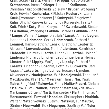
Krah
, Josef /
Kranz
, Wilhelm /
Kreplin
, Klaus-Dieter /
Kretschmar
, Immo /
Krieger
, Lothar /
Krollmann
,
Christian /
Krpopidłowski
, Zdisław /
Krüger
, Wolfgang /
Kruk
, Edwin /
Kucharska
, Elżbieta /
Kucharski
, Jan /
Kuck
, [Vorname unbekannt] /
Kudrzycki
, Zbigniew /
Kühn
, Ulrich /
Kurowski
, Edmund /
Kurowski
, Franz /
Kuß
, Erich /
Kuty
, Piotr Krszysztof /
Kwiatkowski
, Stefan
/
La Baume
, Wolfgang /
Labuda
, Gerard /
Labudde
, Jens
/
Lange
, Werner /
Lange
, Dietrich /
Lasuk
, Anna /
Legien
,
Marianne /
Lehmann
, Gerd /
Lehmbruch
, Gerhard /
Lemmel
, Hans-Dietrich /
Lenski
, Dietrich /
Leuteritz
,
Albrecht /
Lewandowska
, Maria /
Lichtnau
, Bernfried /
Liebrecht
, Helmut /
Liedtke
, Ulrich /
Lilienthal
, Holger /
Lindenau
, Richard /
Lindner
, Leo /
Lingenberg
, Heinz /
Linster
, Grit /
Lippky
, Wolfgang /
Lippky
, Gerhard /
Lorentz
, Friedrich /
Löschin
, Gotthilf /
Lückerath
, Carl
August /
Luksaite
, Inge /
Lullies
, Eduard /
Lyncker
,
Alexander v. /
Maciejewska
, W. /
Maciejewski
, Tadeusz /
Maczkowski
, K[arl] A. /
Maercker
, Hans /
Mai
, Paul /
Maire
, Siegfried /
Makowka
, Paul /
Malitz-Picard
, Christa
/
Mallow
, F. W. /
Maluck
, Rüdiger /
Mameła
, Zdzislaw /
Markmann
, Jürgen /
Marti
, Hanspeter /
Marti
, Thomas /
Martuszewski
, Edward /
Masalon
, Christopher /
Mathiak
,
Walter /
Matschkowski
, Evelyn /
Matzkun
, F. /
Mauter
,
Günter /
Meerwaldt
, Ko /
Megargee
, Geoffrey P. /
Meier
,