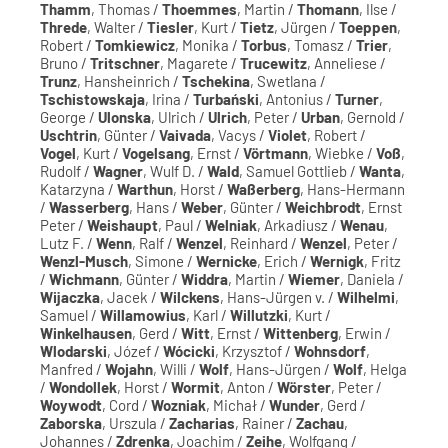
Thamm
, Thomas /
Thoemmes
, Martin /
Thomann
, Ilse /
Threde
, Walter /
Tiesler
, Kurt /
Tietz
, Jürgen /
Toeppen
,
Robert /
Tomkiewicz
, Monika /
Torbus
, Tomasz /
Trier
,
Bruno /
Tritschner
, Magarete /
Trucewitz
, Anneliese /
Trunz
, Hansheinrich /
Tschekina
, Swetlana /
Tschistowskaja
, Irina /
Turbański
, Antonius /
Turner
,
George /
Ulonska
, Ulrich /
Ulrich
, Peter /
Urban
, Gernold /
Uschtrin
, Günter /
Vaivada
, Vacys /
Violet
, Robert /
Vogel
, Kurt /
Vogelsang
, Ernst /
Vörtmann
, Wiebke /
Voß
,
Rudolf /
Wagner
, Wulf D. /
Wald
, Samuel Gottlieb /
Wanta
,
Katarzyna /
Warthun
, Horst /
Waßerberg
, Hans-Hermann
/
Wasserberg
, Hans /
Weber
, Günter /
Weichbrodt
, Ernst
Peter /
Weishaupt
, Paul /
Welniak
, Arkadiusz /
Wenau
,
Lutz F. /
Wenn
, Ralf /
Wenzel
, Reinhard /
Wenzel
, Peter /
Wenzl-Musch
, Simone /
Wernicke
, Erich /
Wernigk
, Fritz
/
Wichmann
, Günter /
Widdra
, Martin /
Wiemer
, Daniela /
Wijaczka
, Jacek /
Wilckens
, Hans-Jürgen v. /
Wilhelmi
,
Samuel /
Willamowius
, Karl /
Willutzki
, Kurt /
Winkelhausen
, Gerd /
Witt
, Ernst /
Wittenberg
, Erwin /
Wlodarski
, Józef /
Wócicki
, Krzysztof /
Wohnsdorf
,
Manfred /
Wojahn
, Willi /
Wolf
, Hans-Jürgen /
Wolf
, Helga
/
Wondollek
, Horst /
Wormit
, Anton /
Wörster
, Peter /
Woywodt
, Cord /
Wozniak
, Michał /
Wunder
, Gerd /
Zaborska
, Urszula /
Zacharias
, Rainer /
Zachau
,
Johannes /
Zdrenka
, Joachim /
Zeihe
, Wolfgang /