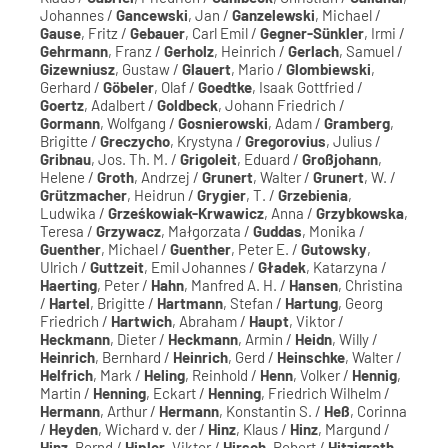
Johannes /
Gancewski
, Jan /
Ganzelewski
, Michael /
Gause
, Fritz /
Gebauer
, Carl Emil /
Gegner-Sünkler
, Irmi /
Gehrmann
, Franz /
Gerholz
, Heinrich /
Gerlach
, Samuel /
Gizewniusz
, Gustaw /
Glauert
, Mario /
Glombiewski
,
Gerhard /
Göbeler
, Olaf /
Goedtke
, Isaak Gottfried /
Goertz
, Adalbert /
Goldbeck
, Johann Friedrich /
Gormann
, Wolfgang /
Gosnierowski
, Adam /
Gramberg
,
Brigitte /
Greczycho
, Krystyna /
Gregorovius
, Julius /
Gribnau
, Jos. Th. M. /
Grigoleit
, Eduard /
Großjohann
,
Helene /
Groth
, Andrzej /
Grunert
, Walter /
Grunert
, W. /
Grützmacher
, Heidrun /
Grygier
, T. /
Grzebienia
,
Ludwika /
Grześkowiak-Krwawicz
, Anna /
Grzybkowska
,
Teresa /
Grzywacz
, Małgorzata /
Guddas
, Monika /
Guenther
, Michael /
Guenther
, Peter E. /
Gutowsky
,
Ulrich /
Guttzeit
, Emil Johannes /
Gładek
, Katarzyna /
Haerting
, Peter /
Hahn
, Manfred A. H. /
Hansen
, Christina
/
Hartel
, Brigitte /
Hartmann
, Stefan /
Hartung
, Georg
Friedrich /
Hartwich
, Abraham /
Haupt
, Viktor /
Heckmann
, Dieter /
Heckmann
, Armin /
Heidn
, Willy /
Heinrich
, Bernhard /
Heinrich
, Gerd /
Heinschke
, Walter /
Helfrich
, Mark /
Heling
, Reinhold /
Henn
, Volker /
Hennig
,
Martin /
Henning
, Eckart /
Henning
, Friedrich Wilhelm /
Hermann
, Arthur /
Hermann
, Konstantin S. /
Heß
, Corinna
/
Heyden
, Wichard v. der /
Hinz
, Klaus /
Hinz
, Margund /
Hinz
, Bernd /
Hipler
, Viktor /
Hirsch
, Robert /
Hitzigrath
,