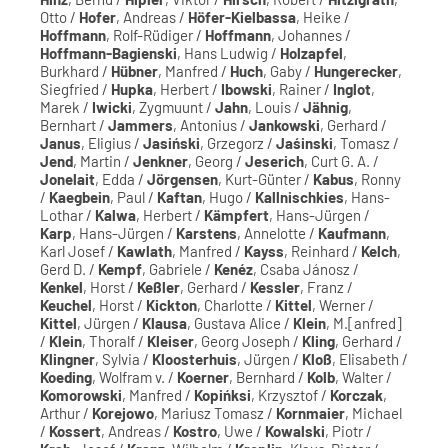
Otto /
Hofer
, Andreas /
Höfer-Kielbassa
, Heike /
Hoffmann
, Rolf-Rüdiger /
Hoffmann
, Johannes /
Hoffmann-Bagienski
, Hans Ludwig /
Holzapfel
,
Burkhard /
Hübner
, Manfred /
Huch
, Gaby /
Hungerecker
,
Siegfried /
Hupka
, Herbert /
Ibowski
, Rainer /
Inglot
,
Marek /
Iwicki
, Zygmuunt /
Jahn
, Louis /
Jähnig
,
Bernhart /
Jammers
, Antonius /
Jankowski
, Gerhard /
Janus
, Eligius /
Jasiński
, Grzegorz /
Jaśinski
, Tomasz /
Jend
, Martin /
Jenkner
, Georg /
Jeserich
, Curt G. A. /
Jonelait
, Edda /
Jörgensen
, Kurt-Günter /
Kabus
, Ronny
/
Kaegbein
, Paul /
Kaftan
, Hugo /
Kallnischkies
, Hans-
Lothar /
Kalwa
, Herbert /
Kämpfert
, Hans-Jürgen /
Karp
, Hans-Jürgen /
Karstens
, Annelotte /
Kaufmann
,
Karl Josef /
Kawlath
, Manfred /
Kayss
, Reinhard /
Kelch
,
Gerd D. /
Kempf
, Gabriele /
Kenéz
, Csaba Jánosz /
Kenkel
, Horst /
Keßler
, Gerhard /
Kessler
, Franz /
Keuchel
, Horst /
Kickton
, Charlotte /
Kittel
, Werner /
Kittel
, Jürgen /
Klausa
, Gustava Alice /
Klein
, M.[anfred]
/
Klein
, Thoralf /
Kleiser
, Georg Joseph /
Kling
, Gerhard /
Klingner
, Sylvia /
Kloosterhuis
, Jürgen /
Kloß
, Elisabeth /
Koeding
, Wolfram v. /
Koerner
, Bernhard /
Kolb
, Walter /
Komorowski
, Manfred /
Kopińksi
, Krzysztof /
Korczak
,
Arthur /
Korejowo
, Mariusz Tomasz /
Kornmaier
, Michael
/
Kossert
, Andreas /
Kostro
, Uwe /
Kowalski
, Piotr /