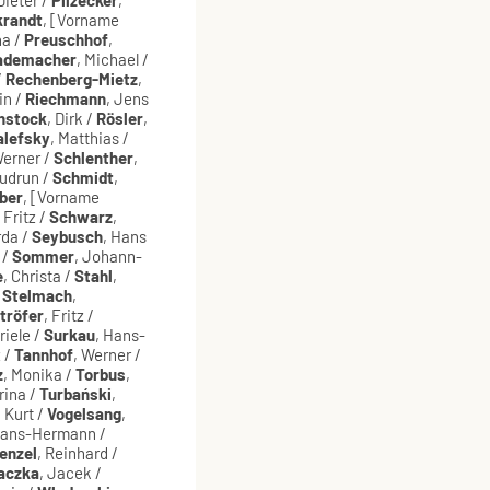
krandt
, [Vorname
na /
Preuschhof
,
ademacher
, Michael /
/
Rechenberg-Mietz
,
in /
Riechmann
, Jens
nstock
, Dirk /
Rösler
,
alefsky
, Matthias /
Werner /
Schlenther
,
Gudrun /
Schmidt
,
ber
, [Vorname
, Fritz /
Schwarz
,
rda /
Seybusch
, Hans
 /
Sommer
, Johann-
e
, Christa /
Stahl
,
/
Stelmach
,
tröfer
, Fritz /
riele /
Surkau
, Hans-
 /
Tannhof
, Werner /
z
, Monika /
Torbus
,
Irina /
Turbański
,
, Kurt /
Vogelsang
,
Hans-Hermann /
enzel
, Reinhard /
aczka
, Jacek /