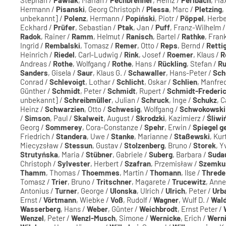
Hermann /
Pisanski
, Georg Christoph /
Plessa
, Marc /
Pletzing
,
unbekannt] /
Polenz
, Hermann /
Popiński
, Piotr /
Pöppel
, Herbe
Eckhard /
Prüfer
, Sebastian /
Ptak
, Jan /
Puff
, Franz-Wilhelm 
Radok
, Rainer /
Ramm
, Helmut /
Ranisch
, Bartel /
Rathke
, Fran
Ingrid /
Rembalski
, Tomasz /
Remer
, Otto /
Reps
, Bernd /
Retti
Heinrich /
Riedel
, Carl-Ludwig /
Rink
, Josef /
Roemer
, Klaus /
R
Andreas /
Rothe
, Wolfgang /
Rothe
, Hans /
Rückling
, Stefan /
Ru
Sanders
, Gisela /
Saur
, Klaus G. /
Schawaller
, Hans-Peter /
Sch
Conrad /
Schlevoigt
, Lothar /
Schlicht
, Oskar /
Schlien
, Manfre
Günther /
Schmidt
, Peter /
Schmidt
, Rupert /
Schmidt-Frederi
unbekannt] /
Schreibmüller
, Julian /
Schruck
, Inge /
Schukz
, C
Heinz /
Schwarzien
, Otto /
Schwesig
, Wolfgang /
Schwokowski
/
Simson
, Paul /
Skalweit
, August /
Skrodzki
, Kazimierz /
Śliwi
Georg /
Sommerey
, Cora-Constanze /
Spehr
, Erwin /
Spiegel ge
Friedrich /
Standera
, Uwe /
Stanke
, Marianne /
Staßewski
, Kur
Miecyzsław /
Stessun
, Gustav /
Stolzenberg
, Bruno /
Storek
, 
Strutyńska
, Maria /
Stübner
, Gabriele /
Suberg
, Barbara /
Suda
Christoph /
Sylvester
, Herbert /
Szafran
, Przemisław /
Szemku
Thamm
, Thomas /
Thoemmes
, Martin /
Thomann
, Ilse /
Threde
Tomasz /
Trier
, Bruno /
Tritschner
, Magarete /
Trucewitz
, Anne
Antonius /
Turner
, George /
Ulonska
, Ulrich /
Ulrich
, Peter /
Urb
Ernst /
Vörtmann
, Wiebke /
Voß
, Rudolf /
Wagner
, Wulf D. /
Wal
Wasserberg
, Hans /
Weber
, Günter /
Weichbrodt
, Ernst Peter /
Wenzel
, Peter /
Wenzl-Musch
, Simone /
Wernicke
, Erich /
Wern