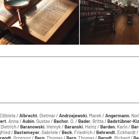
 Elżbieta /
Albrecht
, Dietmar /
Andrzejewski
, Marek /
Angermann
, Nor
pert
, Anna /
Aubin
, Gustav /
Bachor
, O. /
Bader
, Britta /
Badstübner-Kiz
, Dietrich /
Baranowski
, Henryk /
Baranski
, Heinz /
Barden
, Karin /
Bar
gfried /
Bastemeyer
, Gabriele /
Beck
, Friedrich /
Behrendt
, Eckhardt 
rendt
, Grzegorz /
Berg
, Thomas /
Berg
, Thomas /
Berndt
, Richard /
Be