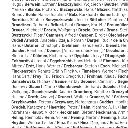
Hugo /
Berwein
, Lothar /
Beszczyński
, Wojciech /
Beutler
, Will
Marian /
Blanke
, Richard /
Blazejewski
, Hans /
Blazek
, Matthias
Bruno /
Bohle
, Hans-Joachim /
Bolz
, Burkhard /
Bomert
, Jürge
Boretius
, Günter /
Borzyszkowski
, Jósef /
Böttcher
, Manfred /
Brandtner
, Gerhard /
Bräuel
, Paul /
Brauer
, Karl M. /
Braumüller
Breuer
, Michael /
Brozio
, Wolfgang /
Brozio
, Bernd /
Bruns
, Ste
Bystrzycki
, Piotr /
Camman
, Alfred /
Casper
, Birgit /
Ciecholew
Cudell Arnoldt
, Anabela /
Czaja
, Roman /
Dargel
, Rudi /
de la C
Hans /
Detmer
, Christoph /
Dielmann
, Hans Heinz /
Dienelt
, He
Donder
, Reinhard /
Donner
, [Vorname unbekannt] /
Drechsler
, 
Richard v. /
Dülmen
, Richard van /
Dygdala
, Jerzy /
Długokęcki
Eckhardt
, Albrecht /
Eggebracht
, Hans Heinrich /
Ehmann
, Jür
Alfred /
Erdt
, Hans-Werner /
Erzberger
, Stefan /
Esch
, Michael 
Finckenstein
, Renate Gräfin Finck v. /
Finneisen
, Werner /
Fisc
Hans Gert /
Frey
, Fr. /
Frisch
, Gregorius /
Frohnau
, Klaus /
Fuch
Ganzelewski
, Michael /
Gause
, Fritz /
Gebauer
, Carl Emil /
Gegn
Gustaw /
Glauert
, Mario /
Glombiewski
, Gerhard /
Göbeler
, Olaf
Wolfgang /
Gosnierowski
, Adam /
Gramberg
, Brigitte /
Greczyc
Helene /
Groth
, Andrzej /
Grunert
, Walter /
Grunert
, W. /
Grützm
Grzybkowska
, Teresa /
Grzywacz
, Małgorzata /
Guddas
, Monik
Gładek
, Katarzyna /
Haerting
, Peter /
Hahn
, Manfred A. H. /
Han
Abraham /
Haupt
, Viktor /
Heckmann
, Dieter /
Heckmann
, Armi
Heling
, Reinhold /
Henn
, Volker /
Hennig
, Martin /
Henning
, Ecka
Heyden
, Wichard v. der /
Hinz
, Klaus /
Hinz
, Margund /
Hinz
, Ber
Heike /
Hoffmann
, Rolf-Rüdiger /
Hoffmann
, Johannes /
Hoffm