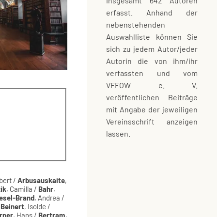
insgesamt 642 Autoren
erfasst. Anhand der
nebenstehenden
Auswahlliste können Sie
sich zu jedem Autor/jeder
Autorin die von ihm/ihr
verfassten und vom
VFFOW e. V.
veröffentlichen Beiträge
mit Angabe der jeweiligen
Vereinsschrift anzeigen
lassen.
bert /
Arbusauskaite
,
ik
, Camilla /
Bahr
,
esel-Brand
, Andrea /
/
Beinert
, Isolde /
rner
, Hans /
Bertram
,