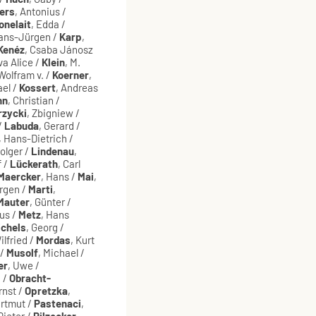
ers
, Antonius /
onelait
, Edda /
Hans-Jürgen /
Karp
,
Kenéz
, Csaba Jánosz
va Alice /
Klein
, M.
 Wolfram v. /
Koerner
,
ael /
Kossert
, Andreas
nn
, Christian /
rzycki
, Zbigniew /
/
Labuda
, Gerard /
, Hans-Dietrich /
Holger /
Lindenau
,
f /
Lückerath
, Carl
Maercker
, Hans /
Mai
,
ürgen /
Marti
,
Mauter
, Günter /
aus /
Metz
, Hans
ichels
, Georg /
ilfried /
Mordas
, Kurt
 /
Musolf
, Michael /
er
, Uwe /
 /
Obracht-
rnst /
Opretzka
,
artmut /
Pastenaci
,
 Dieter /
Pilzecker
,