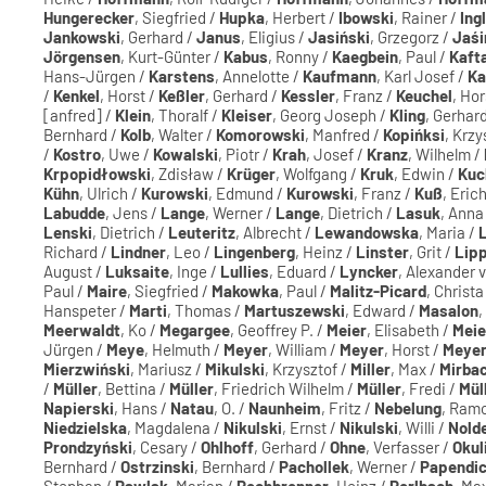
Hungerecker
, Siegfried /
Hupka
, Herbert /
Ibowski
, Rainer /
Ing
Jankowski
, Gerhard /
Janus
, Eligius /
Jasiński
, Grzegorz /
Jaśi
Jörgensen
, Kurt-Günter /
Kabus
, Ronny /
Kaegbein
, Paul /
Kaft
Hans-Jürgen /
Karstens
, Annelotte /
Kaufmann
, Karl Josef /
Ka
/
Kenkel
, Horst /
Keßler
, Gerhard /
Kessler
, Franz /
Keuchel
, Hor
[anfred] /
Klein
, Thoralf /
Kleiser
, Georg Joseph /
Kling
, Gerhar
Bernhard /
Kolb
, Walter /
Komorowski
, Manfred /
Kopińksi
, Krzy
/
Kostro
, Uwe /
Kowalski
, Piotr /
Krah
, Josef /
Kranz
, Wilhelm /
Krpopidłowski
, Zdisław /
Krüger
, Wolfgang /
Kruk
, Edwin /
Kuc
Kühn
, Ulrich /
Kurowski
, Edmund /
Kurowski
, Franz /
Kuß
, Eric
Labudde
, Jens /
Lange
, Werner /
Lange
, Dietrich /
Lasuk
, Anna
Lenski
, Dietrich /
Leuteritz
, Albrecht /
Lewandowska
, Maria /
Richard /
Lindner
, Leo /
Lingenberg
, Heinz /
Linster
, Grit /
Lip
August /
Luksaite
, Inge /
Lullies
, Eduard /
Lyncker
, Alexander v
Paul /
Maire
, Siegfried /
Makowka
, Paul /
Malitz-Picard
, Christa
Hanspeter /
Marti
, Thomas /
Martuszewski
, Edward /
Masalon
,
Meerwaldt
, Ko /
Megargee
, Geoffrey P. /
Meier
, Elisabeth /
Meie
Jürgen /
Meye
, Helmuth /
Meyer
, William /
Meyer
, Horst /
Meye
Mierzwiński
, Mariusz /
Mikulski
, Krzysztof /
Miller
, Max /
Mirba
/
Müller
, Bettina /
Müller
, Friedrich Wilhelm /
Müller
, Fredi /
Mül
Napierski
, Hans /
Natau
, O. /
Naunheim
, Fritz /
Nebelung
, Ram
Niedzielska
, Magdalena /
Nikulski
, Ernst /
Nikulski
, Willi /
Nold
Prondzyński
, Cesary /
Ohlhoff
, Gerhard /
Ohne
, Verfasser /
Okul
Bernhard /
Ostrzinski
, Bernhard /
Pachollek
, Werner /
Papendi
Stephan /
Pawlak
, Marian /
Pechbrenner
, Heinz /
Perlbach
, Ma