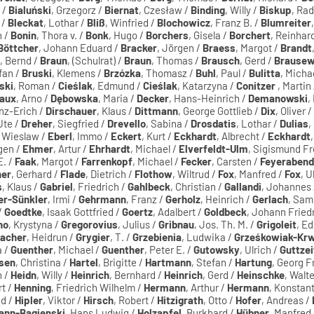
i /
Bialuński
, Grzegorz /
Biernat
, Czesław /
Binding
, Willy /
Biskup
, Ra
 /
Bleckat
, Lothar /
Bliß
, Winfried /
Blochowicz
, Franz B. /
Blumreiter
n /
Bonin
, Thora v. /
Bonk
, Hugo /
Borchers
, Gisela /
Borchert
, Reinhar
Böttcher
, Johann Eduard /
Bracker
, Jörgen /
Braess
, Margot /
Brandt
, Bernd /
Braun
, (Schulrat) /
Braun
, Thomas /
Brausch
, Gerd /
Brausew
ffan /
Bruski
, Klemens /
Brzózka
, Thomasz /
Buhl
, Paul /
Bulitta
, Micha
ski
, Roman /
Cieślak
, Edmund /
Cieślak
, Katarzyna /
Conitzer
, Martin
haux
, Arno /
Dębowska
, Maria /
Decker
, Hans-Heinrich /
Demanowski
,
inz-Erich /
Dirschauer
, Klaus /
Dittmann
, George Gottlieb /
Dix
, Oliver /
Ute /
Dreher
, Siegfried /
Drevello
, Sabina /
Drosdatis
, Lothar /
Dulias
,
, Wieslaw /
Eberl
, Immo /
Eckert
, Kurt /
Eckhardt
, Albrecht /
Eckhardt
gen /
Ehmer
, Artur /
Ehrhardt
, Michael /
Elverfeldt-Ulm
, Sigismund Fre
E. /
Faak
, Margot /
Farrenkopf
, Michael /
Fecker
, Carsten /
Feyerabend
her
, Gerhard /
Flade
, Dietrich /
Flothow
, Wiltrud /
Fox
, Manfred /
Fox
, U
s
, Klaus /
Gabriel
, Friedrich /
Gahlbeck
, Christian /
Gallandi
, Johannes
er-Sünkler
, Irmi /
Gehrmann
, Franz /
Gerholz
, Heinrich /
Gerlach
, Sam
 /
Goedtke
, Isaak Gottfried /
Goertz
, Adalbert /
Goldbeck
, Johann Fried
ho
, Krystyna /
Gregorovius
, Julius /
Gribnau
, Jos. Th. M. /
Grigoleit
, E
acher
, Heidrun /
Grygier
, T. /
Grzebienia
, Ludwika /
Grześkowiak-Kr
a /
Guenther
, Michael /
Guenther
, Peter E. /
Gutowsky
, Ulrich /
Guttzei
sen
, Christina /
Hartel
, Brigitte /
Hartmann
, Stefan /
Hartung
, Georg F
n /
Heidn
, Willy /
Heinrich
, Bernhard /
Heinrich
, Gerd /
Heinschke
, Walte
rt /
Henning
, Friedrich Wilhelm /
Hermann
, Arthur /
Hermann
, Konstant
nd /
Hipler
, Viktor /
Hirsch
, Robert /
Hitzigrath
, Otto /
Hofer
, Andreas /
ann-Bagienski
, Hans Ludwig /
Holzapfel
, Burkhard /
Hübner
, Manfred