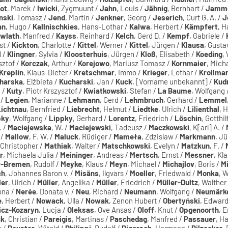
lot
, Marek /
Iwicki
, Zygmuunt /
Jahn
, Louis /
Jähnig
, Bernhart /
Jamm
nski
, Tomasz /
Jend
, Martin /
Jenkner
, Georg /
Jeserich
, Curt G. A. /
J
an
, Hugo /
Kallnischkies
, Hans-Lothar /
Kalwa
, Herbert /
Kämpfert
, 
wlath
, Manfred /
Kayss
, Reinhard /
Kelch
, Gerd D. /
Kempf
, Gabriele /
st /
Kickton
, Charlotte /
Kittel
, Werner /
Kittel
, Jürgen /
Klausa
, Gusta
d /
Klingner
, Sylvia /
Kloosterhuis
, Jürgen /
Kloß
, Elisabeth /
Koeding
,
sztof /
Korczak
, Arthur /
Korejowo
, Mariusz Tomasz /
Kornmaier
, Mich
Kreplin
, Klaus-Dieter /
Kretschmar
, Immo /
Krieger
, Lothar /
Krollma
harska
, Elżbieta /
Kucharski
, Jan /
Kuck
, [Vorname unbekannt] /
Kud
h /
Kuty
, Piotr Krszysztof /
Kwiatkowski
, Stefan /
La Baume
, Wolfgang 
 /
Legien
, Marianne /
Lehmann
, Gerd /
Lehmbruch
, Gerhard /
Lemmel
Lichtnau
, Bernfried /
Liebrecht
, Helmut /
Liedtke
, Ulrich /
Lilienthal
, 
pky
, Wolfgang /
Lippky
, Gerhard /
Lorentz
, Friedrich /
Löschin
, Gotthil
. /
Maciejewska
, W. /
Maciejewski
, Tadeusz /
Maczkowski
, K[arl] A. /
 /
Mallow
, F. W. /
Maluck
, Rüdiger /
Mameła
, Zdzislaw /
Markmann
, J
 Christopher /
Mathiak
, Walter /
Matschkowski
, Evelyn /
Matzkun
, F. /
r
, Michaela Julia /
Meininger
, Andreas /
Mertsch
, Ernst /
Messner
, Kl
r-Bremen
, Rudolf /
Meyke
, Klaus /
Meyn
, Michael /
Michajlov
, Boris /
M
ch
, Johannes Baron v. /
Misäns
, Ilgvars /
Moeller
, Friedwald /
Monka
, W
ler
, Ulrich /
Müller
, Angelika /
Müller
, Friedrich /
Müller-Dultz
, Walther
ona /
Nerée
, Donata v. /
Neu
, Richard /
Neumann
, Wolfgang /
Neumärk
e
, Herbert /
Nowack
, Ulla /
Nowak
, Zenon Hubert /
Obertyński
, Edward
icz-Kozaryn
, Lucja /
Oleksas
, Ove Ansas /
Oloff
, Knut /
Opgenoorth
, E
ck
, Christian /
Pareigis
, Martinas /
Paschedag
, Manfred /
Passauer
, H
x /
Peuster
, Witold /
Philippi
, Rudolf /
Pigorsch
, Hermann /
Pilzecker
,