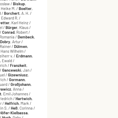
doslaw /
Biskup
,
, Heike M. /
Boelter
,
d /
Borchert
, A. H. /
, Edward R. /
etter
, Karl Heinz /
el /
Bürger
, Klaus /
 /
Conrad
, Robert /
 Romania /
Dembeck
,
Dobry
, Artur /
 Rainer /
Dülmen
,
, Hans Wilhelm /
iherr v. /
Erdmann
,
, Ewald /
lrich /
Franzkeit
,
 /
Gancewski
, Jan /
uel /
Gizewniusz
,
rich /
Gormann
,
duard /
Großjohann
,
wawicz
, Anna /
t
, Emil Johannes /
riedrich /
Hartwich
,
r /
Helfrich
, Mark /
in S. /
Heß
, Corinna /
Höfer-Kielbassa
,
 /
Huch
, Gaby /