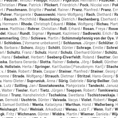
 Christian /
Plew
, Patrick /
Plickert
, Frierdrich /
Pock
, Nicolai von /
Po
rt /
Poschmann
, Brigitte /
Postel
, Rainer /
Pranz
, Manfred /
Pranz
, Er
/
Pulver
, Margarete /
Quassowski
, Hans-Wolfgang /
Rach
, Diethard /
R
k /
Rausch
, Mechthild /
Rauschning
, Dietrich /
Rechenberg
, Eberhard 
g
, Hermann /
Rhode
, Christoph Eduard /
Ribbe
, Wolfgang /
Richau
, Mart
oese
, Matthias /
Rohrer
, Christian /
Roß
, Erhard /
Rosan
, Freya /
Rose
del
, Klaus /
Rundt
, Sigmar /
Rymunt
, Kazimierz /
Sadlowski
, Erich /
S
emmerling
, Otto /
Schiewe
, Martin /
Schimmelpfennig von der Oye
, 
d /
Schlobies
, [Vorname unbekannt] /
Schlusnus
, Jürgen /
Schlüter
, 
ch
, Barbara /
Schorc
, Alojzy /
Schött
, Günter /
Schrage
, Emilie /
Schrei
arl /
Schultz
, Franz /
Schulz
, Horst /
Schulz
, Eberhard Günter /
Schütz
, Hans /
Sebeikat
, Herbert /
Seeberg-Elverfeldt
, Roland /
Seutter
, Ge
ńska
, Barbara Gerarda /
Slotta
, Rainer /
Sobota
, Jörg /
Sokoll
, Günther
b. Hollstein
, Herta /
Springer
, Karl Gustav [Pseudonym: Karl] /
Stach
t v. /
Stein
, Robert /
Stein
, Caspar /
Steiner
, Manfred /
Steiner
, Georg 
Yvonne /
Strade
, Wolfgang /
Strauch
, Dietmar /
Stritzel
, Hans-Georg /
S
u
, Hans-Dieter /
Supruniuk
, Anna /
Sürig
, Gabriele /
Sürig-Beilker
, Gab
s
, Lutz /
Szilling
, Jan /
Szostakowska
, Małgorzata /
Tandecki
, Janusz
, Walter /
Tiesler
, Kurt /
Tietz
, Jürgen /
Toeppen
, Robert /
Tomkiewic
liese /
Trunz
, Hansheinrich /
Tschekina
, Swetlana /
Tschistowskaja
, 
an
, Gernold /
Uschtrin
, Günter /
Vaivada
, Vacys /
Violet
, Robert /
Vogel
d
, Samuel Gottlieb /
Wanta
, Katarzyna /
Warthun
, Horst /
Waßerberg
, 
Weishaupt
, Paul /
Welniak
, Arkadiusz /
Wenau
, Lutz F. /
Wenn
, Ralf /
W
igk
, Fritz /
Wichmann
, Günter /
Widdra
, Martin /
Wiemer
, Daniela /
Wij