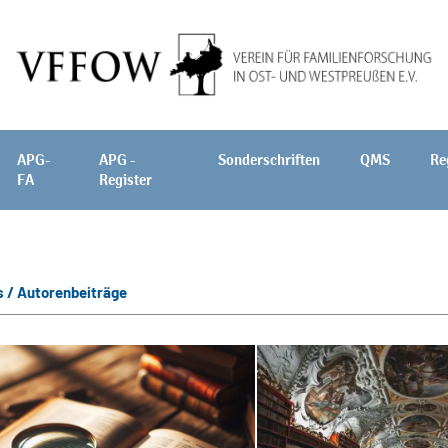
APG-
APG -
Sonderschriften
QMS
Re
FA
Register
 / Autorenbeiträge