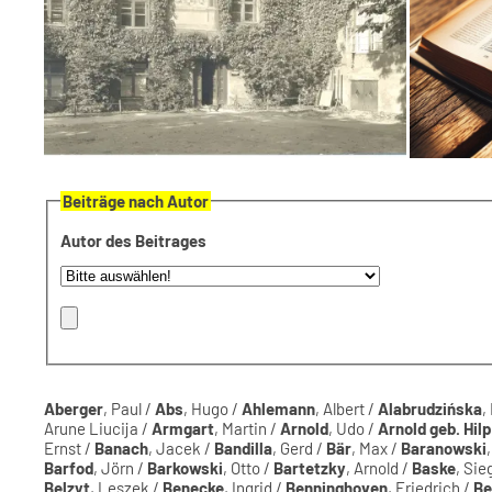
Beiträge nach Autor
Autor des Beitrages
Aberger
, Paul /
Abs
, Hugo /
Ahlemann
, Albert /
Alabrudzińska
,
Arune Liucija /
Armgart
, Martin /
Arnold
, Udo /
Arnold geb. Hil
Ernst /
Banach
, Jacek /
Bandilla
, Gerd /
Bär
, Max /
Baranowski
Barfod
, Jörn /
Barkowski
, Otto /
Bartetzky
, Arnold /
Baske
, Sie
Belzyt
, Leszek /
Benecke
, Ingrid /
Benninghoven
, Friedrich /
Be